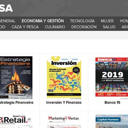
GENERAL
ECONOMIA Y GESTIÓN
TECNOLOGÍA
MUJER
HO
CIO
CAZA Y PESCA
CULINARIO
DECORACIÓN
SALUD
AR
strategia Financeira
Inversión Y Finanzas
Banca 15