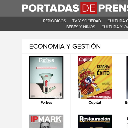
PERIÓDICOS
TV Y SOCIEDAD
CULTURA 
BEBES Y NIÑOS
CULTURA Y O
ECONOMIA Y GESTIÓN
Forbes
Capital
E