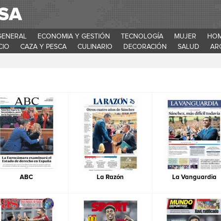
GENERAL
ECONOMIA Y GESTIÓN
TECNOLOGÍA
MUJER
HO
CIO
CAZA Y PESCA
CULINARIO
DECORACIÓN
SALUD
AR
ABC
La Razón
La Vanguardia