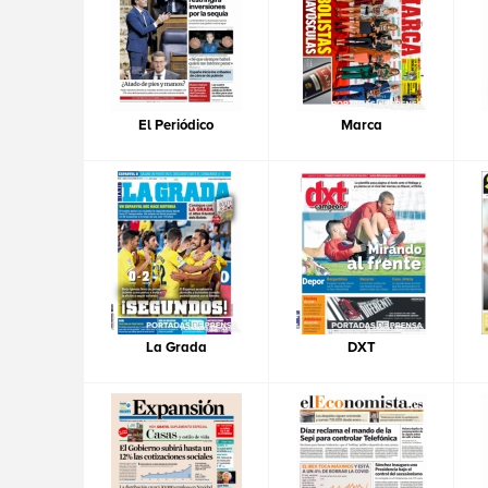
El Periódico
Marca
La Grada
DXT