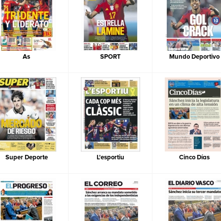
As
SPORT
Mundo Deportivo
Super Deporte
L'esportiu
Cinco Días