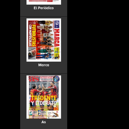
El Periódico
Marca
As